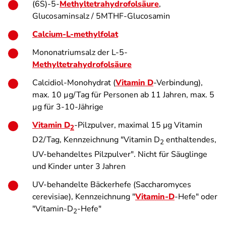
(6S)-5-
Methyltetrahydrofolsäure
,
Glucosaminsalz / 5MTHF-Glucosamin
Calcium-L-methylfolat
Mononatriumsalz der L-5-
Methyltetrahydrofolsäure
Calcidiol-Monohydrat (
Vitamin D
-Verbindung),
max. 10 µg/Tag für Personen ab 11 Jahren, max. 5
µg für 3-10-Jährige
Vitamin D
-Pilzpulver, maximal 15 μg Vitamin
2
D2/Tag, Kennzeichnung "Vitamin D
enthaltendes,
2
UV-behandeltes Pilzpulver". Nicht für Säuglinge
und Kinder unter 3 Jahren
UV-behandelte Bäckerhefe (
Saccharomyces
cerevisiae
), Kennzeichnung "
Vitamin-D
-Hefe" oder
"Vitamin-D
-Hefe"
2