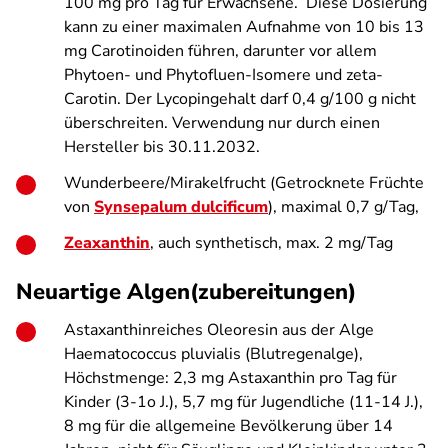
100 mg pro Tag für Erwachsene. Diese Dosierung
kann zu einer maximalen Aufnahme von 10 bis 13
mg Carotinoiden führen, darunter vor allem
Phytoen- und Phytofluen-Isomere und zeta-
Carotin. Der Lycopingehalt darf 0,4 g/100 g nicht
überschreiten. Verwendung nur durch einen
Hersteller bis 30.11.2032.
Wunderbeere/Mirakelfrucht (Getrocknete Früchte
von
Synsepalum dulcificum
), maximal 0,7 g/Tag,
Zeaxanthin
, auch synthetisch, max. 2 mg/Tag
Neuartige Algen(zubereitungen)
Astaxanthinreiches Oleoresin aus der Alge
Haematococcus pluvialis
(Blutregenalge),
Höchstmenge: 2,3 mg Astaxanthin pro Tag für
Kinder (3-1o J.), 5,7 mg für Jugendliche (11-14 J.),
8 mg für die allgemeine Bevölkerung über 14