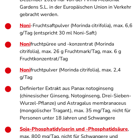
Gardens S.L. in der Europäischen Union in Verkehr
gebracht werden.
Noni
-Fruchtsaftpulver (
Morinda citrifolia
), max. 6,6
g/Tag (entspricht 30 ml Noni-Saft)
Noni
fruchtpüree und -konzentrat (
Morinda
citrifolia
), max. 26 g Fruchtmark/Tag, max. 6 g
Fruchtkonzentrat/Tag
Noni
fruchtpulver (
Morinda citrifolia
), max. 2,4
g/Tag
Definierter Extrakt aus
Panax notoginseng
(chinesischer Ginseng, Notoginseng, Drei-Sieben-
Wurzel-Pflanze) und
Astragalus membranaceus
(mongolischer Tragant), max. 35 mg/Tag, nicht für
Personen unter 18 Jahren und Schwangere
Soja-Phosphatidylserin und -Phosphatidsäure
,
max. 800 mg/Tag, nicht für Schwangere und