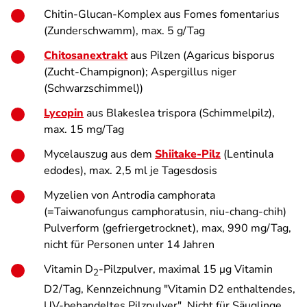
Chitin-Glucan-Komplex aus
Fomes fomentarius
(Zunderschwamm), max. 5 g/Tag
Chitosanextrakt
aus Pilzen (
Agaricus bisporus
(Zucht-Champignon);
Aspergillus niger
(Schwarzschimmel))
Lycopin
aus
Blakeslea trispora
(Schimmelpilz),
max. 15 mg/Tag
Mycelauszug aus dem
Shiitake-Pilz
(
Lentinula
edodes
), max. 2,5 ml je Tagesdosis
Myzelien von
Antrodia camphorata
(=
Taiwanofungus camphoratus
in
,
niu-chang-chih
)
Pulverform (gefriergetrocknet), max, 990 mg/Tag,
nicht für Personen unter 14 Jahren
Vitamin D
-Pilzpulver, maximal 15 μg Vitamin
2
D2/Tag, Kennzeichnung "Vitamin D2 enthaltendes,
UV-behandeltes Pilzpulver". Nicht für Säuglinge