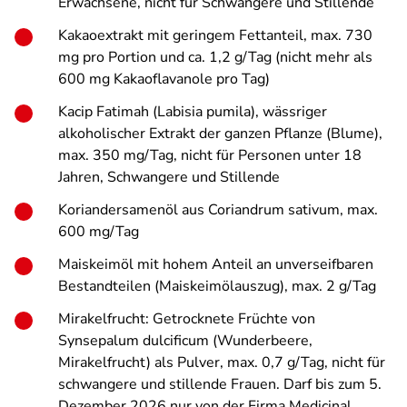
Erwachsene, nicht für Schwangere und Stillende
Kakaoextrakt mit geringem Fettanteil, max. 730
mg pro Portion und ca. 1,2 g/Tag (nicht mehr als
600 mg Kakaoflavanole pro Tag)
Kacip Fatimah (
Labisia pumila
), wässriger
alkoholischer Extrakt der ganzen Pflanze (Blume),
max.
350 mg/Tag, nicht für Personen unter 18
Jahren, Schwangere und Stillende
Koriandersamenöl aus
Coriandrum sativum
, max.
600 mg/Tag
Maiskeimöl mit hohem Anteil an unverseifbaren
Bestandteilen (Maiskeimölauszug), max. 2 g/Tag
Mirakelfrucht: Getrocknete Früchte von
Synsepalum dulcificum
(Wunderbeere,
Mirakelfrucht) als Pulver, max. 0,7 g/Tag, nicht für
schwangere und stillende Frauen. Darf bis zum 5.
Dezember 2026 nur von der Firma Medicinal