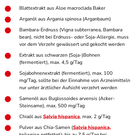
Blattextrakt aus
Aloe macroclada Baker
Arganöl aus
Argania spinosa
(Arganbaum)
Bambara-Erdnuss (
Vigna subterranea,
Bambara
bean), nicht bei Erdnuss- oder Soja-Allergie, muss
vor dem Verzehr gewässert und gekocht werden
Extrakt aus schwarzen (Soja-)Bohnen
(fermentiert), max. 4,5 g/Tag
Sojabohnenextrakt (fermentiert), max. 100
mg/Tag, sollte bei der Einnahme von Arzneimitteln
nur unter ärztlicher Aufsicht verzehrt werden
Samenöl aus
Buglossoides arvensis
(Acker-
Steinsame), max. 500 mg/Tag
Chiaöl aus
Salvia hispanica
, max. 2 g/Tag
Pulver aus Chia-Samen (
Salvia hispanica,
teilweise entfettet): bis zu 7,5 g/Tag bei