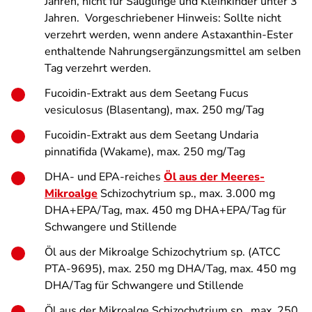
Jahren, nicht für Säuglinge und Kleinkinder unter 3
Jahren. Vorgeschriebener Hinweis: Sollte nicht
verzehrt werden, wenn andere Astaxanthin-Ester
enthaltende Nahrungsergänzungsmittel am selben
Tag verzehrt werden.
Fucoidin-Extrakt aus dem Seetang
Fucus
vesiculosus
(Blasentang), max. 250 mg/Tag
Fucoidin-Extrakt aus dem Seetang
Undaria
pinnatifida
(Wakame), max. 250 mg/Tag
DHA- und EPA-reiches
Öl aus der Meeres-
Mikroalge
Schizochytrium sp
., max. 3.000 mg
DHA+EPA/Tag, max. 450 mg DHA+EPA/Tag für
Schwangere und Stillende
Öl aus der Mikroalge
Schizochytrium sp.
(ATCC
PTA-9695), max. 250 mg DHA/Tag, max. 450 mg
DHA/Tag für Schwangere und Stillende
Öl aus der Mikroalge
Schizochytrium sp.
, max. 250