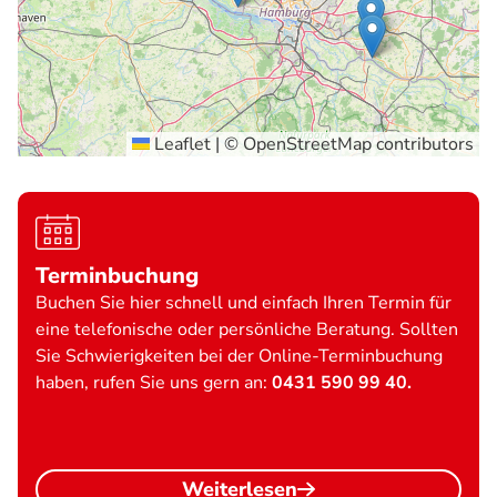
Leaflet
|
©
OpenStreetMap
contributors
Terminbuchung
Buchen Sie hier schnell und einfach Ihren Termin für
eine telefonische oder persönliche Beratung. Sollten
Sie Schwierigkeiten bei der Online-Terminbuchung
haben, rufen Sie uns gern an:
0431 590 99 40.
Weiterlesen