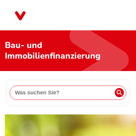
Direkt
zum
Schleswig-Holstein
Inhalt
Bau- und
Immobilienfinanzierung
Suche