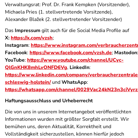
Verwaltungsrat: Prof. Dr. Frank Kempken (Vorsitzender),
Michaela Pries (1. stellvertretende Vorsitzende),
Alexander Blažek (2. stellvertretender Vorsitzender)
Das
Impressum
gilt auch für die Social Media Profile auf
X:
https://x.com/vzsh
;
Instagram
:
https://www.instagram.com/verbraucherzentr
Facebook
:
https://www.facebook.com/vzsh.de
;
Mastodon
YouTube
:
https://www.youtube.com/channel/UCyc-
QlGnKHK8mhLvONFD6Vg
,
LinkedIn
:
https://www.linkedin.com/company/verbraucherzentrale
schleswig-holstein/
und
WhatsApp
:
https://whatsapp.com/channel/0029Vac24kN23n3ciVyr
Haftungsausschluss und Urheberrecht
Die von uns in unserem Internetangebot veröffentlichten
Informationen wurden mit größter Sorgfalt erstellt. Wir
bemühen uns, deren Aktualität, Korrektheit und
Vollständigkeit sicherzustellen, können hierfür jedoch