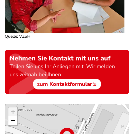
Quelle
:
VZSH
Nehmen Sie Kontakt mit uns auf
Teilen Sie uns Ihr Anliegen mit. Wir melden
uns zeitnah bei Ihnen.
zum Kontaktformular
+
−