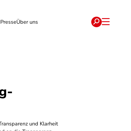
g
Presse
Über uns
e
Verträge
g-
Transparenz und Klarheit