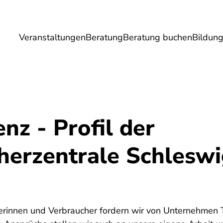
Veranstaltungen
Beratung
Beratung buchen
Bildun
Umwelt
Gesundheit
Energie
Reis
nz - Profil der
herzentrale Schleswi
herinnen und Verbraucher fordern wir von Unternehmen 