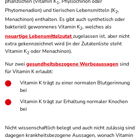
pflanzlichen (Vitamin K
, Phyllochinon oder
1
Phytomenadion) und tierischen Lebensmitteln (K
,
2
Menachinon) enthalten. Es gibt auch synthetisch oder
bakteriell gewonnenes Vitamin K
, welches als
2
neuartige Lebensmittelzutat
zugelassen ist, aber nicht
extra gekennzeichnet wird (in der Zutatenliste steht
Vitamin K
oder Menachinon).
2
Nur zwei
gesundheitsbezogene Werbeaussagen
sind
für Vitamin K erlaubt:
Vitamin K trägt zu einer normalen Blutgerinnung
bei
Vitamin K trägt zur Erhaltung normaler Knochen
bei
Nicht wissenschaftlich belegt und auch nicht zulässig sind
dagegen krankheitsbezogene Aussagen, wonach Vitamin