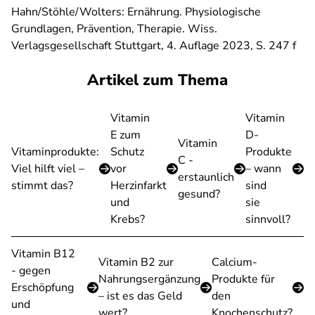
Hahn/Stöhle/Wolters: Ernährung. Physiologische
Grundlagen, Prävention, Therapie. Wiss.
Verlagsgesellschaft Stuttgart, 4. Auflage 2023, S. 247 f
Artikel zum Thema
Vitamin
Vitamin
E zum
D-
Vitamin
Vitaminprodukte:
Schutz
Produkte
C -
Viel hilft viel –
vor
– wann
erstaunlich
stimmt das?
Herzinfarkt
sind
gesund?
und
sie
Krebs?
sinnvoll?
Vitamin B12
Vitamin B2 zur
Calcium-
- gegen
Nahrungsergänzung
Produkte für
Erschöpfung
– ist es das Geld
den
und
wert?
Knochenschutz?