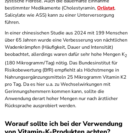
zystische Fibrose. Auch die dauerhafte Einnahme
bestimmter Medikamente (Cholestyramin,
Orlistat
,
Salicylate wie ASS) kann zu einer Unterversorgung
führen.
In einer chinesischen Studie aus 2024 mit 199 Menschen
über 65 Jahren wurde eine Verbesserung von nächtlichen
Wadenkrämpfen (Häufigkeit, Dauer und Intensität)
beobachtet, allerdings waren dafür sehr hohe Mengen K
2
(180 Mikrogramm/Tag) nötig. Das Bundesinstitut für
Risikobewertung (BfR) empfiehlt als Höchstmenge in
Nahrungsergänzungsmitteln 25 Mikrogramm Vitamin K2
pro Tag. Da es hier u.a. zu Wechselwirkungen mit
Gerinnungshemmern kommen kann, sollte die
Anwendung derart hoher Mengen nur nach ärztlicher
Rücksprache ausprobiert werden.
Worauf sollte ich bei der Verwendung
von Vitamin-K-Produkten achten?