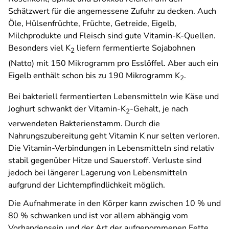
Schätzwert für die angemessene Zufuhr zu decken. Auch
Öle, Hülsenfrüchte, Früchte, Getreide, Eigelb,
Milchprodukte und Fleisch sind gute Vitamin-K-Quellen.
Besonders viel K
liefern fermentierte Sojabohnen
2
(Natto) mit 150 Mikrogramm pro Esslöffel. Aber auch ein
Eigelb enthält schon bis zu 190 Mikrogramm K
.
2
Bei bakteriell fermentierten Lebensmitteln wie Käse und
Joghurt schwankt der Vitamin-K
-Gehalt, je nach
2
verwendeten Bakterienstamm. Durch die
Nahrungszubereitung geht Vitamin K nur selten verloren.
Die Vitamin-Verbindungen in Lebensmitteln sind relativ
stabil gegenüber Hitze und Sauerstoff. Verluste sind
jedoch bei längerer Lagerung von Lebensmitteln
aufgrund der Lichtempfindlichkeit möglich.
Die Aufnahmerate in den Körper kann zwischen 10 % und
80 % schwanken und ist vor allem abhängig vom
Vorhandensein und der Art der aufgenommenen Fette