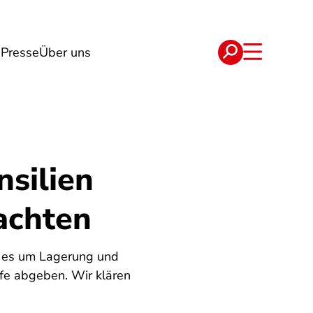
g
Presse
Über uns
e
Verträge
silien
eachten
n es um Lagerung und
fe abgeben. Wir klären