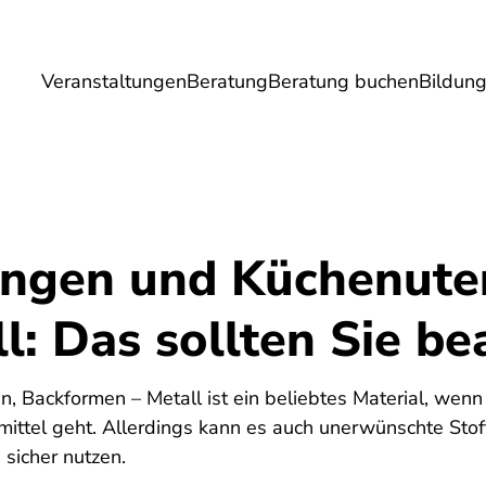
Veranstaltungen
Beratung
Beratung buchen
Bildun
Umwelt
Gesundheit
Energie
Reis
ngen und Küchenuten
l: Das sollten Sie b
, Backformen – Metall ist ein beliebtes Material, wen
ittel geht. Allerdings kann es auch unerwünschte Stof
 sicher nutzen.