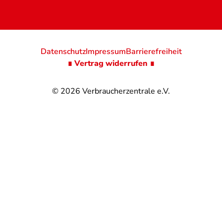
Datenschutz
Impressum
Barrierefreiheit
∎ Vertrag widerrufen ∎
© 2026
Verbraucherzentrale e.V.
@
@