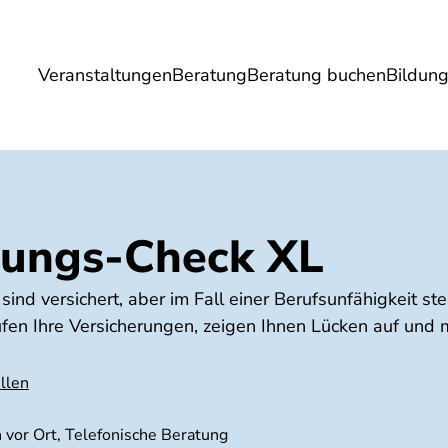
Veranstaltungen
Beratung
Beratung buchen
Bildun
Umwelt
Gesundheit
Energie
Reis
rungs-Check XL
ind versichert, aber im Fall einer Berufsunfähigkeit ste
fen Ihre Versicherungen, zeigen Ihnen Lücken auf und
llen
 vor Ort, Telefonische Beratung