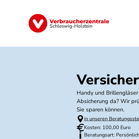
Direkt
zum
Inhalt
Finanzen
Digitales
Lebensmittel
Schleswig-Holstein
Versiche
Handy und Brillengläser s
Absicherung da? Wir prü
Sie sparen können.
in unseren Beratungsste
Kosten: 100,00 Euro
Beratungsart: Persönlich