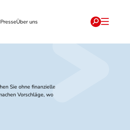
g
Presse
Über uns
e
Verträge
hen Sie ohne finanzielle
 machen Vorschläge, wo