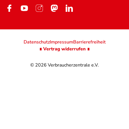
Datenschutz
Impressum
Barrierefreiheit
∎ Vertrag widerrufen ∎
© 2026
Verbraucherzentrale e.V.
@
@