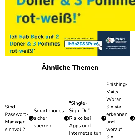
Ähnliche Themen
Phishing-
Mails:
Woran
"Single-
Sind
Sie sie
Smartphones
Sign-On":
Passwort-
erkennen
sicher
Risiko bei
Manager
und
sperren
Apps und
sinnvoll?
worauf
Internetseiten
Sie