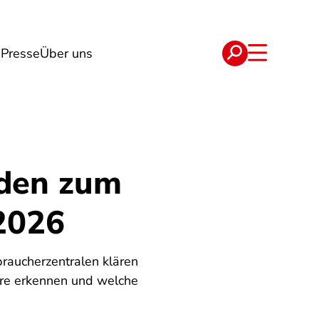
g
Presse
Über uns
e
Verträge
aden zum
2026
braucherzentralen klären
hre erkennen und welche