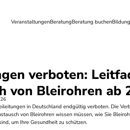
Veranstaltungen
Beratung
Beratung buchen
Bildun
Umwelt
Gesundheit
Energie
Reis
ngen verboten: Leitf
h von Bleirohren ab 
026
eileitungen in Deutschland endgültig verboten. Die Ver
Austausch von Bleirohren wissen müssen, wie Sie Bleiro
 sind, um Ihre Gesundheit zu schützen.