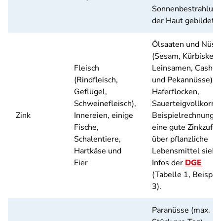
Sonnenbestrahlun
der Haut gebildet.
Ölsaaten und Nüss
(Sesam, Kürbiskern
Fleisch
Leinsamen, Cashe
(Rindfleisch,
und Pekannüsse),
Geflügel,
Haferflocken,
Schweinefleisch),
Sauerteigvollkornb
Zink
Innereien, einige
Beispielrechnung f
Fische,
eine gute Zinkzufuh
Schalentiere,
über pflanzliche
Hartkäse und
Lebensmittel siehe
Eier
Infos der
DGE
(Tabelle 1, Beispie
3).
Paranüsse (max. 1