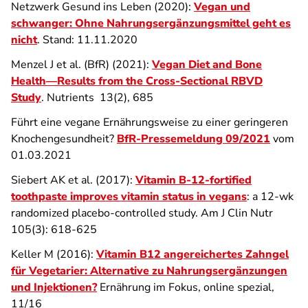
Netzwerk Gesund ins Leben (2020):
Vegan und
schwanger: Ohne Nahrungsergänzungsmittel geht es
nicht
. Stand: 11.11.2020
Menzel J et al. (BfR) (2021):
Vegan Diet and Bone
Health—Results from the Cross-Sectional RBVD
Study
. Nutrients
13
(2), 685
Führt eine vegane Ernährungsweise zu einer geringeren
Knochengesundheit?
BfR-Pressemeldung 09/2021
vom
01.03.2021
Siebert AK et al. (2017):
Vitamin B-12-fortified
toothpaste improves vitamin status in vegans
: a 12-wk
randomized placebo-controlled study. Am J Clin Nutr
105(3): 618-625
Keller M (2016):
Vitamin B12 angereichertes Zahngel
für Vegetarier: Alternative zu Nahrungsergänzungen
und Injektionen?
Ernährung im Fokus, online spezial,
11/16