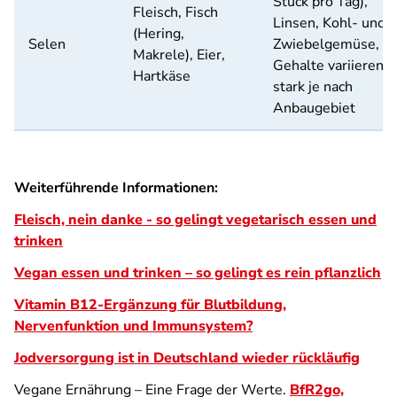
Stück pro Tag),
Fleisch, Fisch
Linsen, Kohl- und
(Hering,
Selen
Zwiebelgemüse, di
Makrele), Eier,
Gehalte variieren
Hartkäse
stark je nach
Anbaugebiet
Weiterführende Informationen:
Fleisch, nein danke - so gelingt vegetarisch essen und
trinken
Vegan essen und trinken – so gelingt es rein pflanzlich
Vitamin B12-Ergänzung für Blutbildung,
Nervenfunktion und Immunsystem?
Jodversorgung ist in Deutschland wieder rückläufig
Vegane Ernährung – Eine Frage der Werte.
BfR2go,