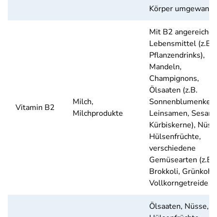
Körper umgewande
Mit B2 angereicher
Lebensmittel (z.B.
Pflanzendrinks),
Mandeln,
Champignons,
Ölsaaten (z.B.
Milch,
Sonnenblumenkern
Vitamin B2
Milchprodukte
Leinsamen, Sesam,
Kürbiskerne), Nüss
Hülsenfrüchte,
verschiedene
Gemüsearten (z.B.
Brokkoli, Grünkohl)
Vollkorngetreide
Ölsaaten, Nüsse,