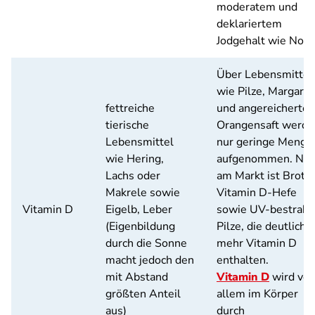
moderatem und
deklariertem
Jodgehalt wie Nori
Über Lebensmittel
wie Pilze, Margarin
fettreiche
und angereicherten
tierische
Orangensaft werde
Lebensmittel
nur geringe Menge
wie Hering,
aufgenommen. Ne
Lachs oder
am Markt ist Brot m
Makrele sowie
Vitamin D-Hefe
Vitamin D
Eigelb, Leber
sowie UV-bestrahl
(Eigenbildung
Pilze, die deutlich
durch die Sonne
mehr Vitamin D
macht jedoch den
enthalten.
mit Abstand
Vitamin D
wird vor
größten Anteil
allem im Körper
aus)
durch