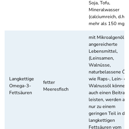
Soja, Tofu,
Mineralwasser
(calciumreich, d.h.
mehr als 150 mg/L
mit Mikroalgenöle
angereicherte
Lebensmittel,
(Leinsamen,
Walnüsse,
naturbelassene Öl
Langkettige
wie Raps-, Lein- o
fetter
Omega-3-
Walnussöl können
Meeresfisch
Fettsäuren
auch einen Beitrag
leisten, werden ab
nur zu einem
geringen Teil in die
langkettigen
Fettsäuren vom