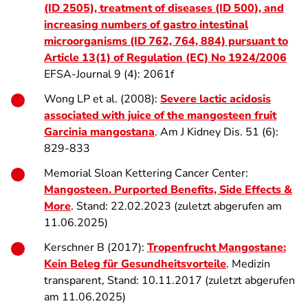
(ID 2505), treatment of diseases (ID 500), and
increasing numbers of gastro intestinal
microorganisms (ID 762, 764, 884) pursuant to
Article 13(1) of Regulation (EC) No 1924/2006
EFSA-Journal 9 (4): 2061f
Wong LP et al. (2008):
Severe lactic acidosis
associated with juice of the mangosteen fruit
Garcinia mangostana
. Am J Kidney Dis. 51 (6):
829-833
Memorial Sloan Kettering Cancer Center:
Mangosteen. Purported Benefits, Side Effects &
More
. Stand: 22.02.2023 (zuletzt abgerufen am
11.06.2025)
Kerschner B (2017):
Tropenfrucht Mangostane:
Kein Beleg für Gesundheitsvorteile
. Medizin
transparent, Stand: 10.11.2017 (zuletzt abgerufen
am 11.06.2025)