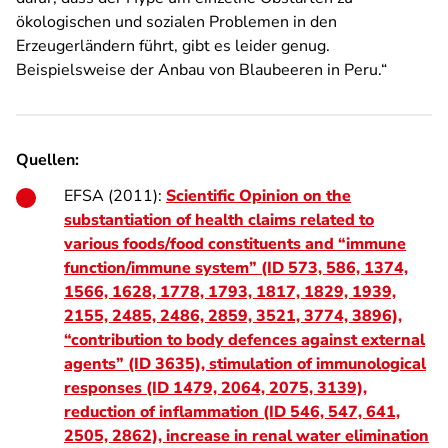
ökologischen und sozialen Problemen in den
Erzeugerländern führt, gibt es leider genug.
Beispielsweise der Anbau von Blaubeeren in Peru.“
Quellen:
EFSA (2011):
Scientific Opinion on the
substantiation of health claims related to
various foods/food constituents and “immune
function/immune system” (ID 573, 586, 1374,
1566, 1628, 1778, 1793, 1817, 1829, 1939,
2155, 2485, 2486, 2859, 3521, 3774, 3896),
“contribution to body defences against external
agents” (ID 3635), stimulation of immunological
responses (ID 1479, 2064, 2075, 3139),
reduction of inflammation (ID 546, 547, 641,
2505, 2862), increase in renal water elimination