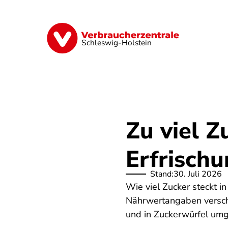
Direkt
zum
Inhalt
Finanzen
Digitales
Lebensmittel
Schleswig-Holstein
Zu viel Z
Erfrisch
Stand:
30. Juli 2026
Wie viel Zucker steckt i
Nährwertangaben versch
und in Zuckerwürfel umg