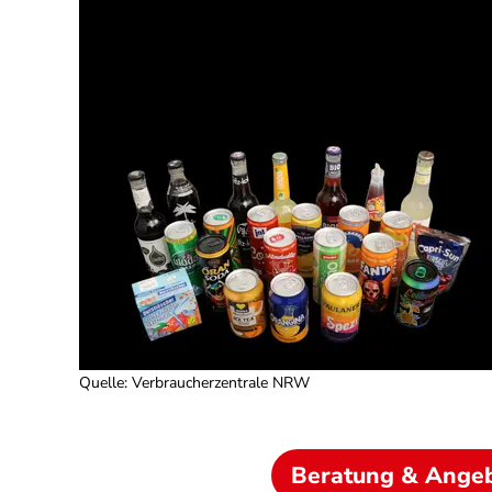
Quelle
:
Verbraucherzentrale NRW
Beratung & Ange