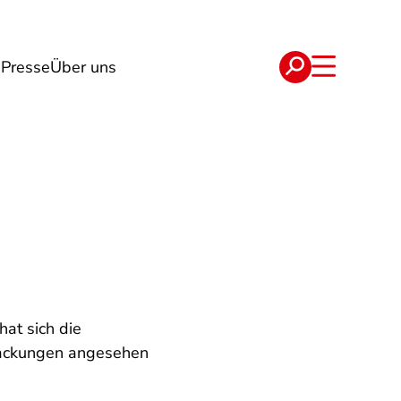
g
Presse
Über uns
e
Verträge
at sich die
packungen angesehen