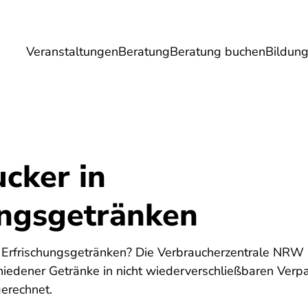
Veranstaltungen
Beratung
Beratung buchen
Bildun
Umwelt
Gesundheit
Energie
Reis
ucker in
ungsgetränken
n Erfrischungsgetränken? Die Verbraucherzentrale NRW h
iedener Getränke in nicht wiederverschließbaren Ver
erechnet.