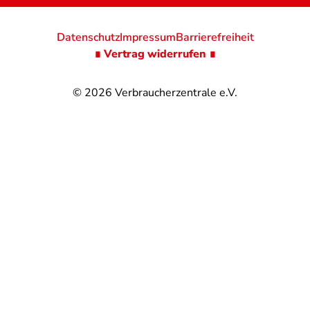
Datenschutz
Impressum
Barrierefreiheit
∎ Vertrag widerrufen ∎
© 2026
Verbraucherzentrale e.V.
@
@