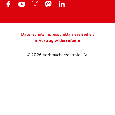
Datenschutz
Impressum
Barrierefreiheit
∎ Vertrag widerrufen ∎
© 2026
Verbraucherzentrale e.V.
@
@