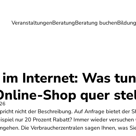
Veranstaltungen
Beratung
Beratung buchen
Bildun
Umwelt
Gesundheit
Energie
Reis
 im Internet: Was tu
Online-Shop quer stel
026
pricht nicht der Beschreibung. Auf Anfrage bietet der Sh
spiel nur 20 Prozent Rabatt? Immer wieder versuchen 
mgehen. Die Verbraucherzentralen sagen Ihnen, was Si