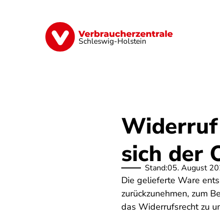
Direkt
zum
Inhalt
Finanzen
Digitales
Lebensmittel
Schleswig-Holstein
Widerruf
sich der 
Stand:
05. August 2
Die gelieferte Ware ents
zurückzunehmen, zum Bei
das Widerrufsrecht zu u