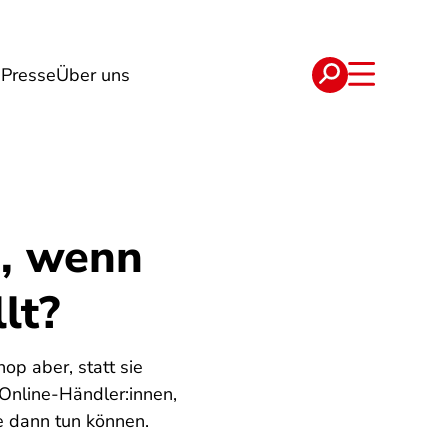
g
Presse
Über uns
e
Verträge
n, wenn
lt?
op aber, statt sie
Online-Händler:innen,
e dann tun können.