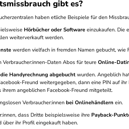
tsmissbrauch gibt es?
herzentralen haben etliche Beispiele für den Missbr
pielsweise
Hörbücher oder Software
einzukaufen. Die 
llen weiterverkauft werden.
enste
werden vielfach in fremden Namen gebucht, wie F
n Verbraucher:innen-Daten Abos für teure
Online-Dati
 die Handyrechnung abgebucht
wurden. Angeblich hatt
ebook-Freund weitergegeben, dann eine PIN auf ihr Ha
s ihrem angeblichen Facebook-Freund mitgeteilt.
ngslosen Verbraucher:innen
bei Onlinehändlern
ein.
r:innen, dass Dritte beispielsweise ihre
Payback-Punkte
 über ihr Profil eingekauft haben.