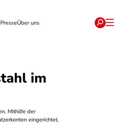
g
Presse
Über uns
e
Verträge
tahl im
n. Mithilfe der
zerkonten eingerichtet,