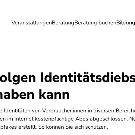
Veranstaltungen
Beratung
Beratung buchen
Bildun
Umwelt
Gesundheit
Energie
Reis
lgen Identitätsdiebs
 haben kann
Identitäten von Verbraucher:innen in diversen Bereiche
n im Internet kostenpflichtige Abos abgeschlossen, Nut
fakes erstellt. So können Sie sich schützen.