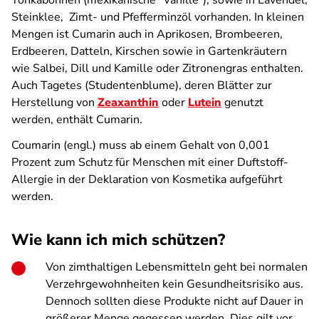
Tonkabohnen (mexikanische "Vanille"), sowie in Lavendel,
Steinklee, Zimt- und Pfefferminzöl vorhanden. In kleinen
Mengen ist Cumarin auch in Aprikosen, Brombeeren,
Erdbeeren, Datteln, Kirschen sowie in Gartenkräutern
wie Salbei, Dill und Kamille oder Zitronengras enthalten.
Auch Tagetes (Studentenblume), deren Blätter zur
Herstellung von
Zeaxanthin
oder
Lutein
genutzt
werden, enthält Cumarin.
Coumarin (engl.) muss ab einem Gehalt von
0,001
Prozent
zum Schutz für Menschen mit einer Duftstoff-
Allergie in der Deklaration von Kosmetika aufgeführt
werden.
Wie kann ich mich schützen?
Von zimthaltigen Lebensmitteln geht bei normalen
Verzehrgewohnheiten kein Gesundheitsrisiko aus.
Dennoch sollten diese Produkte nicht auf Dauer in
größerer Menge gegessen werden. Dies gilt vor