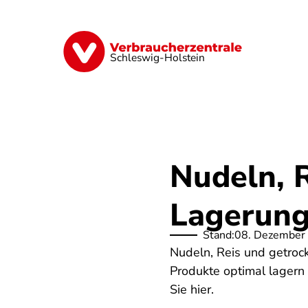
Direkt
zum
Inhalt
Finanzen
Digitales
Lebensmittel
Schleswig-Holstein
Nudeln, R
Lagerung
Stand:
08. Dezember
Nudeln, Reis und getroc
Produkte optimal lagern 
Sie hier.