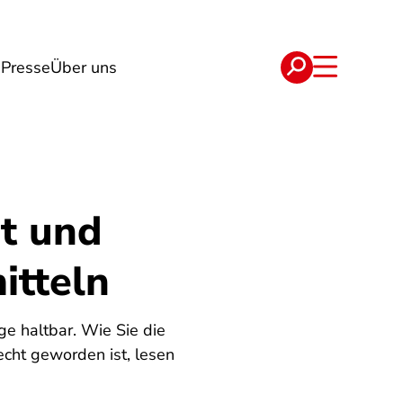
g
Presse
Über uns
e
Verträge
it und
itteln
e haltbar. Wie Sie die
echt geworden ist, lesen