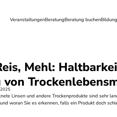
Veranstaltungen
Beratung
Beratung buchen
Bildun
Umwelt
Gesundheit
Energie
Reis
eis, Mehl: Haltbarke
 von Trockenlebensm
 2025
knete Linsen und andere Trockenprodukte sind sehr lang
und woran Sie es erkennen, falls ein Produkt doch schl