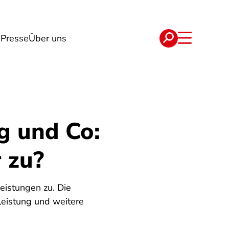
g
Presse
Über uns
e
Verträge
g und Co:
 zu?
eistungen zu. Die
leistung und weitere