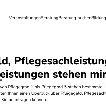
Veranstaltungen
Beratung
Beratung buchen
Bildun
Umwelt
Gesundheit
Energie
Reis
d, Pflegesachleistun
eistungen stehen mir
25
 von Pflegegrad 1 bis Pflegegrad 5 stehen bestimmte L
ten Ihnen einen Überblick über Pflegegeld, Pflegesach
e Sie beantragen können.