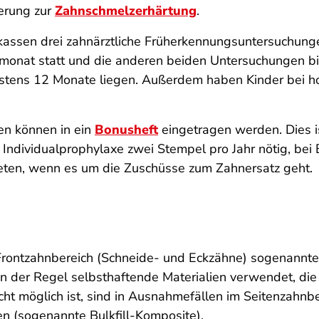
ierung zur
Zahnschmelzerhärtung
.
ssen drei zahnärztliche Früherkennungsuntersuchunge
monat statt und die anderen beiden Untersuchungen b
tens 12 Monate liegen. Außerdem haben Kinder bei ho
n können in ein
Bonusheft
eingetragen werden. Dies i
Individualprophylaxe zwei Stempel pro Jahr nötig, be
 bieten, wenn es um die Zuschüsse zum Zahnersatz geht.
 Frontzahnbereich (Schneide- und Eckzähne) sogenann
n der Regel selbsthaftende Materialien verwendet, die 
ht möglich ist, sind in Ausnahmefällen im Seitenzahnbe
en (sogenannte Bulkfill-Komposite).