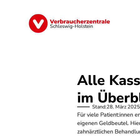
Direkt
zum
Inhalt
Finanzen
Digitales
Lebensmittel
Schleswig-Holstein
Alle Kas
im Überb
Stand:
28. März 2025
Für viele Patient:innen 
eigenen Geldbeutel. Hier
zahnärztlichen Behandlu