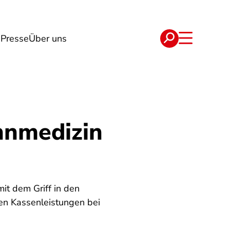
g
Presse
Über uns
e
Verträge
hnmedizin
it dem Griff in den
ten Kassenleistungen bei