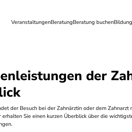
Veranstaltungen
Beratung
Beratung buchen
Bildun
Umwelt
Gesundheit
Energie
Reis
senleistungen der Za
lick
endet der Besuch bei der Zahnärztin oder dem Zahnarzt m
 erhalten Sie einen kurzen Überblick über die wichtigs
ngen.