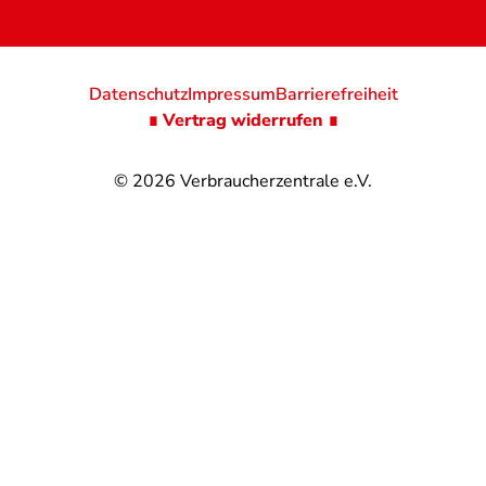
Datenschutz
Impressum
Barrierefreiheit
∎ Vertrag widerrufen ∎
© 2026
Verbraucherzentrale e.V.
@
@