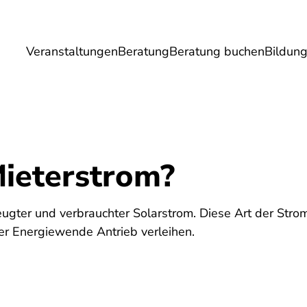
Veranstaltungen
Beratung
Beratung buchen
Bildun
Umwelt
Gesundheit
Energie
Reis
Mieterstrom?
zeugter und verbrauchter Solarstrom. Diese Art der Str
er Energiewende Antrieb verleihen.