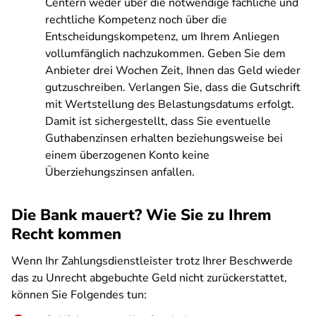
Centern weder über die notwendige fachliche und
rechtliche Kompetenz noch über die
Entscheidungskompetenz, um Ihrem Anliegen
vollumfänglich nachzukommen. Geben Sie dem
Anbieter drei Wochen Zeit, Ihnen das Geld wieder
gutzuschreiben. Verlangen Sie, dass die Gutschrift
mit Wertstellung des Belastungsdatums erfolgt.
Damit ist sichergestellt, dass Sie eventuelle
Guthabenzinsen erhalten beziehungsweise bei
einem überzogenen Konto keine
Überziehungszinsen anfallen.
Die Bank mauert? Wie Sie zu Ihrem
Recht kommen
Wenn Ihr Zahlungsdienstleister trotz Ihrer Beschwerde
das zu Unrecht abgebuchte Geld nicht zurückerstattet,
können Sie Folgendes tun: