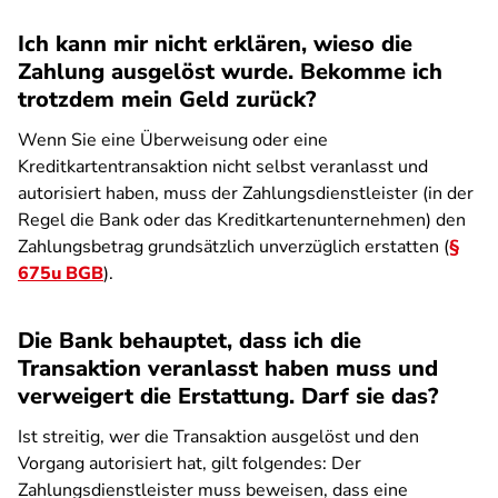
Ich kann mir nicht erklären, wieso die
Zahlung ausgelöst wurde. Bekomme ich
trotzdem mein Geld zurück?
Wenn Sie eine Überweisung oder eine
Kreditkartentransaktion nicht selbst veranlasst und
autorisiert haben, muss der Zahlungsdienstleister (in der
Regel die Bank oder das Kreditkartenunternehmen) den
Zahlungsbetrag grundsätzlich unverzüglich erstatten (
§
675u BGB
).
Die Bank behauptet, dass ich die
Transaktion veranlasst haben muss und
verweigert die Erstattung. Darf sie das?
Ist streitig, wer die Transaktion ausgelöst und den
Vorgang autorisiert hat, gilt folgendes: Der
Zahlungsdienstleister muss beweisen, dass eine