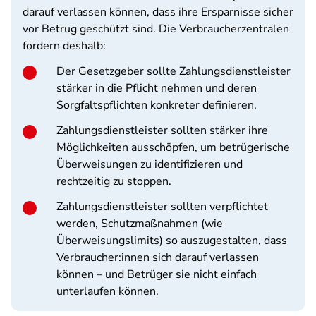
darauf verlassen können, dass ihre Ersparnisse sicher
vor Betrug geschützt sind. Die Verbraucherzentralen
fordern deshalb:
Der Gesetzgeber sollte Zahlungsdienstleister
stärker in die Pflicht nehmen und deren
Sorgfaltspflichten konkreter definieren.
Zahlungsdienstleister sollten stärker ihre
Möglichkeiten ausschöpfen, um betrügerische
Überweisungen zu identifizieren und
rechtzeitig zu stoppen.
Zahlungsdienstleister sollten verpflichtet
werden, Schutzmaßnahmen (wie
Überweisungslimits) so auszugestalten, dass
Verbraucher:innen sich darauf verlassen
können – und Betrüger sie nicht einfach
unterlaufen können.