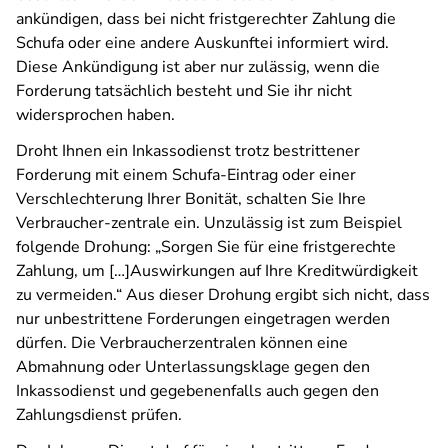
ankündigen, dass bei nicht fristgerechter Zahlung die
Schufa oder eine andere Auskunftei informiert wird.
Diese Ankündigung ist aber nur zulässig, wenn die
Forderung tatsächlich besteht und Sie ihr nicht
widersprochen haben.
Droht Ihnen ein Inkassodienst trotz bestrittener
Forderung mit einem Schufa-Eintrag oder einer
Verschlechterung Ihrer Bonität, schalten Sie Ihre
Verbraucher-zentrale ein. Unzulässig ist zum Beispiel
folgende Drohung:
„Sorgen Sie für eine fristgerechte
Zahlung, um […]Auswirkungen auf Ihre Kreditwürdigkeit
zu vermeiden.“
Aus dieser Drohung ergibt sich nicht, dass
nur unbestrittene Forderungen eingetragen werden
dürfen. Die Verbraucherzentralen können eine
Abmahnung oder Unterlassungsklage gegen den
Inkassodienst und gegebenenfalls auch gegen den
Zahlungsdienst prüfen.