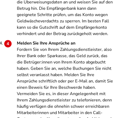
die Überweisungsdaten an und weisen Sie auf den
Betrug hin. Die Empfängerbank kann dann
geeignete Schritte prüfen, um das Konto wegen
Geldwäscheverdachts zu sperren. Im besten Fall
kann so die Gutschrift auf dem Empfängerkonto
verhindert und der Betrag zurückgeholt werden.
Melden Sie Ihre Ansprüche an
Fordern Sie von Ihrem Zahlungsdienstleister, also
Ihrer Bank oder Sparkasse, das Geld zurück, das
die Betrüger:innen von Ihrem Konto abgebucht
haben. Geben Sie an, welche Buchungen Sie nicht
selbst veranlasst haben. Melden Sie Ihre
Ansprüche schriftlich oder per E-Mail an, damit Sie
einen Beweis für Ihre Beschwerde haben.
Vermeiden Sie es, in dieser Angelegenheit mit
Ihrem Zahlungsdienstleister zu telefonieren, denn
häufig verfügen die ohnehin schwer erreichbaren
Mitarbeiterinnen und Mitarbeiter in den Call-