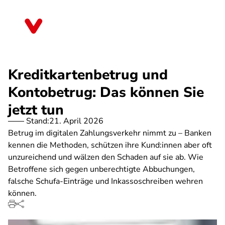
Direkt
zum
Schleswig-Holstein
Inhalt
Kreditkartenbetrug und
Kontobetrug: Das können Sie
jetzt tun
Stand:
21. April 2026
Betrug im digitalen Zahlungsverkehr nimmt zu – Banken
kennen die Methoden, schützen ihre Kund:innen aber oft
unzureichend und wälzen den Schaden auf sie ab. Wie
Betroffene sich gegen unberechtigte Abbuchungen,
falsche Schufa-Einträge und Inkassoschreiben wehren
können.