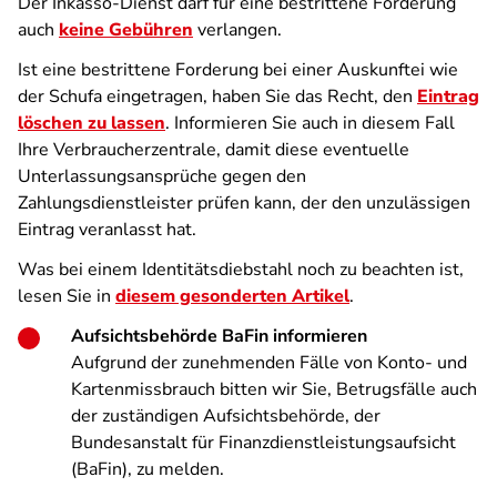
Der Inkasso-Dienst darf für eine bestrittene Forderung
auch
keine Gebühren
verlangen.
Ist eine bestrittene Forderung bei einer Auskunftei wie
der Schufa eingetragen, haben Sie das Recht, den
Eintrag
löschen zu lassen
. Informieren Sie auch in diesem Fall
Ihre Verbraucherzentrale, damit diese eventuelle
Unterlassungsansprüche gegen den
Zahlungsdienstleister prüfen kann, der den unzulässigen
Eintrag veranlasst hat.
Was bei einem Identitätsdiebstahl noch zu beachten ist,
lesen Sie in
diesem gesonderten Artikel
.
Aufsichtsbehörde BaFin informieren
Aufgrund der zunehmenden Fälle von Konto- und
Kartenmissbrauch bitten wir Sie, Betrugsfälle auch
der zuständigen Aufsichtsbehörde, der
Bundesanstalt für Finanzdienstleistungsaufsicht
(BaFin), zu melden.