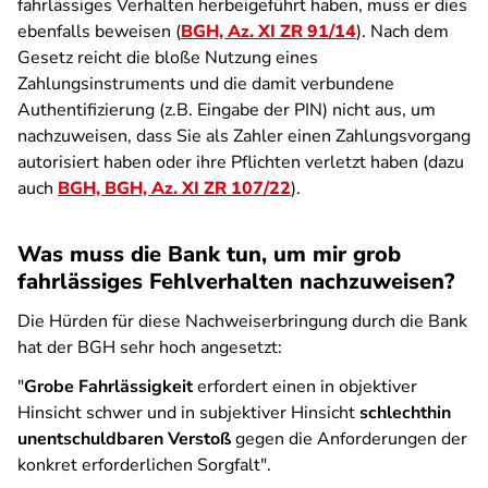
fahrlässiges Verhalten herbeigeführt haben, muss er dies
ebenfalls beweisen (
BGH, Az. XI ZR 91/14
). Nach dem
Gesetz reicht die bloße Nutzung eines
Zahlungsinstruments und die damit verbundene
Authentifizierung (z.B. Eingabe der PIN) nicht aus, um
nachzuweisen, dass Sie als Zahler einen Zahlungsvorgang
autorisiert haben oder ihre Pflichten verletzt haben (dazu
auch
BGH, BGH, Az. XI ZR 107/22
).
Was muss die Bank tun, um mir grob
fahrlässiges Fehlverhalten nachzuweisen?
Die Hürden für diese Nachweiserbringung durch die Bank
hat der BGH sehr hoch angesetzt:
"
Grobe Fahrlässigkeit
erfordert einen in objektiver
Hinsicht schwer und in subjektiver Hinsicht
schlechthin
unentschuldbaren Verstoß
gegen die Anforderungen der
konkret erforderlichen Sorgfalt".