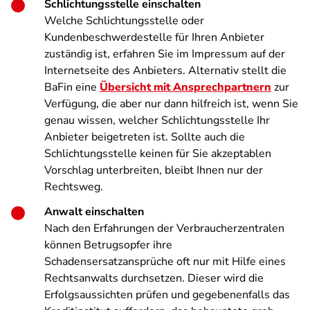
Schlichtungsstelle einschalten
Welche Schlichtungsstelle oder
Kundenbeschwerdestelle für Ihren Anbieter
zuständig ist, erfahren Sie im Impressum auf der
Internetseite des Anbieters. Alternativ stellt die
BaFin eine
Übersicht mit Ansprechpartnern
zur
Verfügung, die aber nur dann hilfreich ist, wenn Sie
genau wissen, welcher Schlichtungsstelle Ihr
Anbieter beigetreten ist. Sollte auch die
Schlichtungsstelle keinen für Sie akzeptablen
Vorschlag unterbreiten, bleibt Ihnen nur der
Rechtsweg.
Anwalt einschalten
Nach den Erfahrungen der Verbraucherzentralen
können Betrugsopfer ihre
Schadensersatzansprüche oft nur mit Hilfe eines
Rechtsanwalts durchsetzen. Dieser wird die
Erfolgsaussichten prüfen und gegebenenfalls das