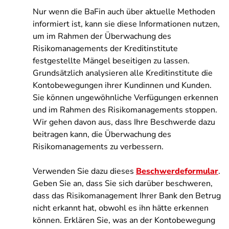
Nur wenn die BaFin auch über aktuelle Methoden
informiert ist, kann sie diese Informationen nutzen,
um im Rahmen der Überwachung des
Risikomanagements der Kreditinstitute
festgestellte Mängel beseitigen zu lassen.
Grundsätzlich analysieren alle Kreditinstitute die
Kontobewegungen ihrer Kundinnen und Kunden.
Sie können ungewöhnliche Verfügungen erkennen
und im Rahmen des Risikomanagements stoppen.
Wir gehen davon aus, dass Ihre Beschwerde dazu
beitragen kann, die Überwachung des
Risikomanagements zu verbessern.
Verwenden Sie dazu dieses
Beschwerdeformular
.
Geben Sie an, dass Sie sich darüber beschweren,
dass das Risikomanagement Ihrer Bank den Betrug
nicht erkannt hat, obwohl es ihn hätte erkennen
können. Erklären Sie, was an der Kontobewegung