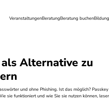
Veranstaltungen
Beratung
Beratung buchen
Bildun
Umwelt
Gesundheit
Energie
Reis
als Alternative zu
ern
4
asswörter und ohne Phishing. Ist das möglich? Passkey i
e sie funktioniert und wie Sie sie nutzen können, lesen