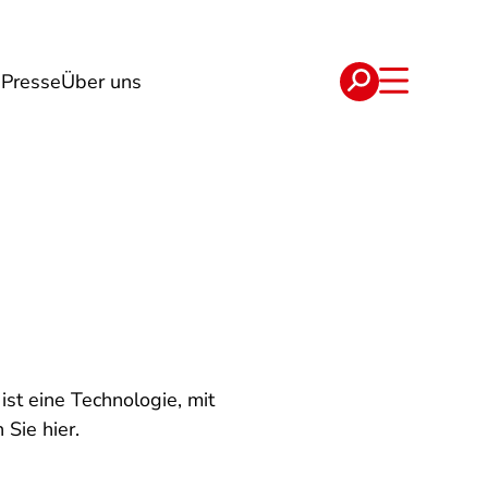
g
Presse
Über uns
e
Verträge
st eine Technologie, mit
 Sie hier.