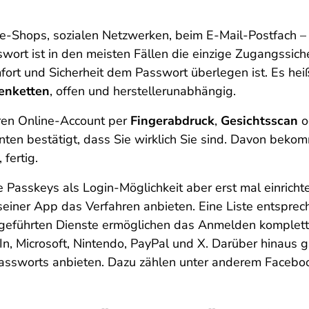
line-Shops, sozialen Netzwerken, beim E-Mail-Postfach 
swort ist in den meisten Fällen die einzige Zugangssic
mfort und Sicherheit dem Passwort überlegen ist. Es hei
enketten
, offen und herstellerunabhängig.
hren Online-Account per
Fingerabdruck
,
Gesichtsscan
o
 bestätigt, dass Sie wirklich Sie sind. Davon bekomme
 fertig.
e Passkeys als Login-Möglichkeit aber erst mal einrich
 seiner App das Verfahren anbieten. Eine Liste entsprec
ufgeführten Dienste ermöglichen das Anmelden komple
, Microsoft, Nintendo, PayPal und X. Darüber hinaus gi
Passworts anbieten. Dazu zählen unter anderem Facebo