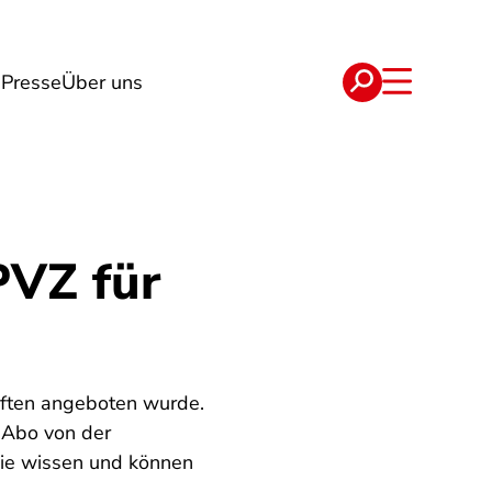
g
Presse
Über uns
e
Verträge
PVZ für
riften angeboten wurde.
n-Abo von der
Sie wissen und können