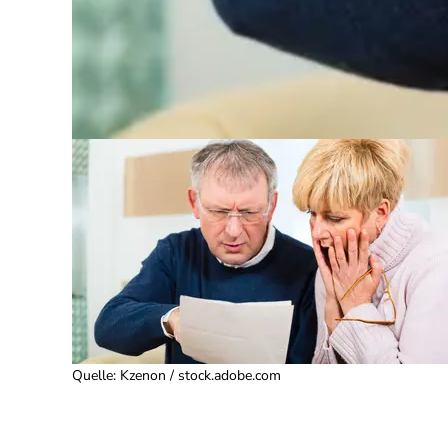
Quelle
:
Kzenon / stock.adobe.com