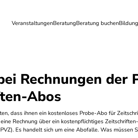
Veranstaltungen
Beratung
Beratung buchen
Bildun
Umwelt
Gesundheit
Energie
Reis
 bei Rechnungen der 
ften-Abos
ten, dass ihnen ein kostenloses Probe-Abo für Zeitsch
 eine Rechnung über ein kostenpflichtiges Zeitschrifte
 (PVZ). Es handelt sich um eine Abofalle. Was müssen 