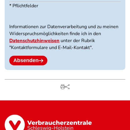
Maximal
* Pflichtfelder
3
Dateien
möglich.
Informationen zur Datenverarbeitung und zu meinen
10
Widerspruchsmöglichkeiten finde ich in den
MB
Datenschutzhinweisen
unter der Rubrik
Limit.
"Kontaktformulare und E-Mail-Kontakt".
Erlaubte
Dateitypen:
jpg
Absenden
jpeg
png
pdf.
Schleswig-Holstein