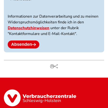
3
Dateien
möglich.
Informationen zur Datenverarbeitung und zu meinen
10
Widerspruchsmöglichkeiten finde ich in den
MB
Datenschutzhinweisen
unter der Rubrik
Limit.
"Kontaktformulare und E-Mail-Kontakt".
Erlaubte
Dateitypen:
jpg
Absenden
jpeg
png
pdf.
Schleswig-Holstein