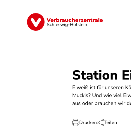
Direkt
zum
Inhalt
Finanzen
Digitales
Lebensmittel
Schleswig-Holstein
Station 
Eiweiß ist für unseren K
Muckis? Und wie viel Eiw
aus oder brauchen wir d
Drucken
Teilen