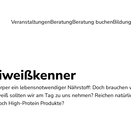
Veranstaltungen
Beratung
Beratung buchen
Bildun
Umwelt
Gesundheit
Energie
Reis
Eiweißkenner
örper ein lebensnotwendiger Nährstoff: Doch brauchen w
eiß sollten wir am Tag zu uns nehmen? Reichen natürli
och High-Protein Produkte?