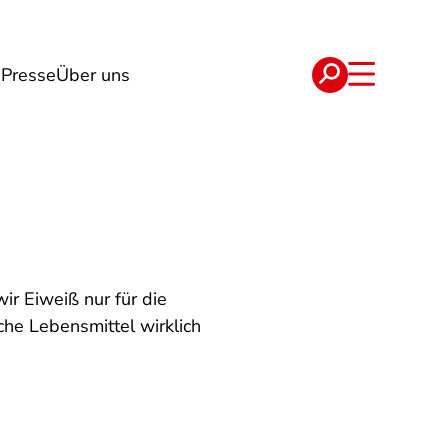
g
Presse
Über uns
e
Verträge
ir Eiweiß nur für die
che Lebensmittel wirklich