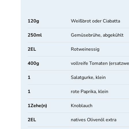
120
g
Weißbrot oder Ciabatta
250
ml
Gemüsebrühe, abgekühlt
2
EL
Rotweinessig
400
g
vollreife Tomaten (ersatzw
1
Salatgurke, klein
1
rote Paprika, klein
1
Zehe(n)
Knoblauch
2
EL
natives Olivenöl extra