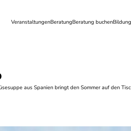
Veranstaltungen
Beratung
Beratung buchen
Bildun
Umwelt
Gesundheit
Energie
Reis
o
üsesuppe aus Spanien bringt den Sommer auf den Tisc