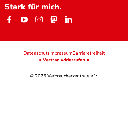
Stark für mich.
Datenschutz
Impressum
Barrierefreiheit
∎ Vertrag widerrufen ∎
© 2026
Verbraucherzentrale e.V.
@
@