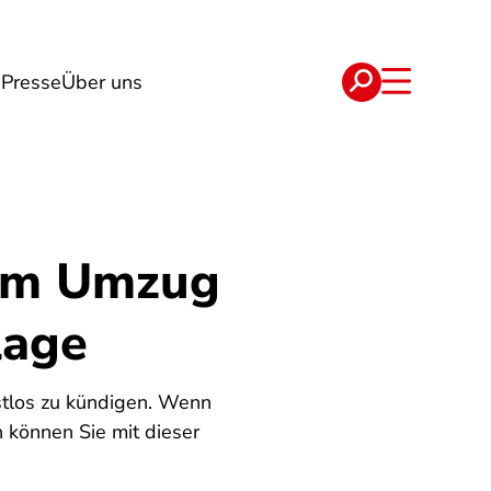
g
Presse
Über uns
e
Verträge
nem Umzug
lage
istlos zu kündigen. Wenn
 können Sie mit dieser