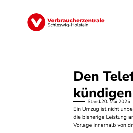
Direkt
zum
Inhalt
Finanzen
Digitales
Lebensmittel
Schleswig-Holstein
Den Tele
kündigen:
Stand:
20. Mai 2026
Ein Umzug ist nicht unbe
die bisherige Leistung a
Vorlage innerhalb von d