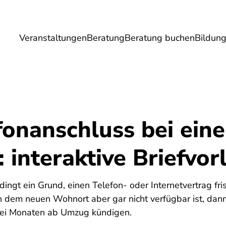
Veranstaltungen
Beratung
Beratung buchen
Bildun
Umwelt
Gesundheit
Energie
Reis
fonanschluss bei ei
 interaktive Briefvor
dingt ein Grund, einen Telefon- oder Internetvertrag fr
n dem neuen Wohnort aber gar nicht verfügbar ist, dann
rei Monaten ab Umzug kündigen.