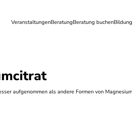
Veranstaltungen
Beratung
Beratung buchen
Bildun
Umwelt
Gesundheit
Energie
Reis
mcitrat
besser aufgenommen als andere Formen von Magnesiu