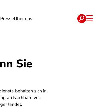
g
Presse
Über uns
e
Verträge
nn Sie
ienste behalten sich in
ung an Nachbarn vor.
ger landet.