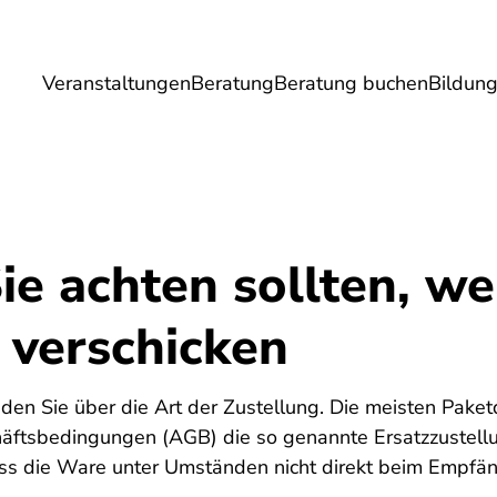
Veranstaltungen
Beratung
Beratung buchen
Bildun
Umwelt
Gesundheit
Energie
Reis
e achten sollten, we
 verschicken
den Sie über die Art der Zustellung. Die meisten Paketd
äftsbedingungen (AGB) die so genannte Ersatzzustell
ss die Ware unter Umständen nicht direkt beim Empfän