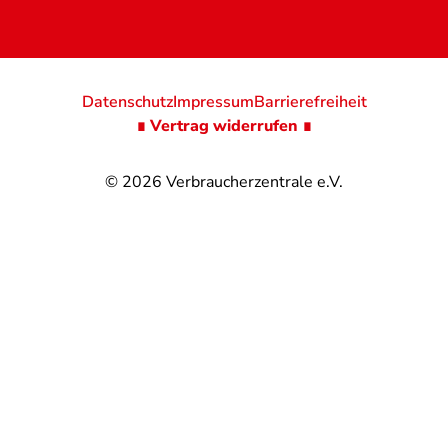
Datenschutz
Impressum
Barrierefreiheit
∎ Vertrag widerrufen ∎
© 2026
Verbraucherzentrale e.V.
@
@