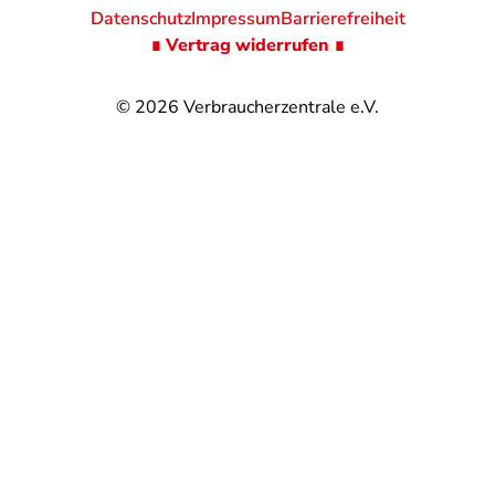
Datenschutz
Impressum
Barrierefreiheit
∎ Vertrag widerrufen ∎
© 2026
Verbraucherzentrale e.V.
@
@