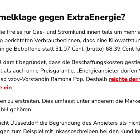
melklage gegen ExtraEnergie?
ie Preise für Gas- und Stromkund:innen teils um mehr a
So berichteten Verbraucher:innen, dass eine Kilowattstu
nige Betroffene statt 31,07 Cent (brutto) 68,39 Cent fü
l damit begründet, dass die Beschaffungskosten gestie
it als auch ohne Preisgarantie. „Energieanbieter dürfen
n“, so vzbv-Vorständin Ramona Pop. Deshalb
reichte de
 ein
.
nen zu erstreiten. Dies umfasst unter anderem die Mark
GmbH gehören.
ht Düsseldorf die Begründung des Anbieters als nicht 
gen zum Beispiel mit Inkassoschreiben bei den Kund:in