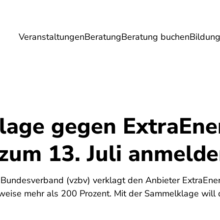
Veranstaltungen
Beratung
Beratung buchen
Bildun
Umwelt
Gesundheit
Energie
Reis
age gegen ExtraEner
zum 13. Juli anmelde
 Bundesverband (vzbv) verklagt den Anbieter ExtraEne
weise mehr als 200 Prozent. Mit der Sammelklage will