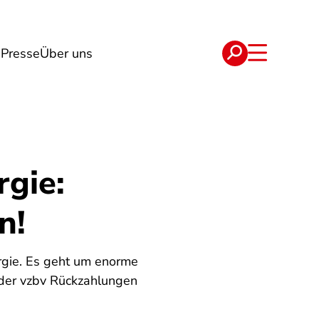
g
Presse
Über uns
e
Verträge
gie:
n!
rgie. Es geht um enorme
 der vzbv Rückzahlungen