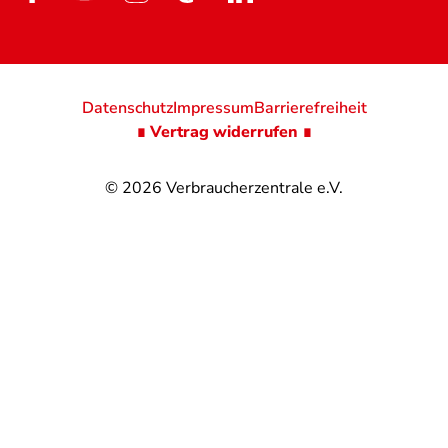
Datenschutz
Impressum
Barrierefreiheit
∎ Vertrag widerrufen ∎
© 2026
Verbraucherzentrale e.V.
@
@