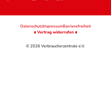
Datenschutz
Impressum
Barrierefreiheit
∎ Vertrag widerrufen ∎
© 2026
Verbraucherzentrale e.V.
@
@