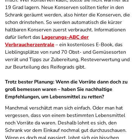
frisch. Wer Konserven kauft, sollte sie nicht wärmer als
19 Grad lagern. Neue Konserven sollten tiefer in den
Schrank geräumt werden, also hinter die Konserven, die
schon drinstehen. So werden automatisch die kürzer
haltbaren Konserven zuerst verbraucht. Informationen
dafür liefert das
Lagerungs-ABC der
Verbraucherzentrale
– ein kostenloses E-Book, das
Lieblingsplätze von rund 70 Obst- und Gemüsesorten
verrät und Tipps zur Zubereitung, Resteverwertung und
zur Beurteilung des Reifegrads gibt.
Trotz bester Planung: Wenn die Vorräte dann doch zu
groß bemessen waren – haben Sie nachhaltige
Empfehlungen, um Lebensmittel zu retten?
Manchmal verschätzt man sich einfach. Oder man hat
vergessen, dass von einem bestimmten Lebensmittel
noch Vorräte da waren. Deshalb lohnt es sich, den
Schrank vor dem Einkauf nochmal gut durchzuschauen.
Wenn es doch mal passiert, lohnt sich ein bisschen