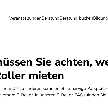
Veranstaltungen
Beratung
Beratung buchen
Bildun
Umwelt
Gesundheit
Energie
Reis
müssen Sie achten, w
oller mieten
n einem Ort zu anderen kommen ohne nervige Parkplatz-
 mietbare E-Roller. In unseren E-Roller-FAQs finden Sie 