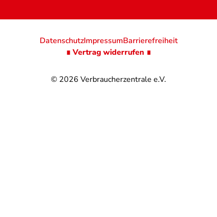
Datenschutz
Impressum
Barrierefreiheit
∎ Vertrag widerrufen ∎
© 2026
Verbraucherzentrale e.V.
@
@