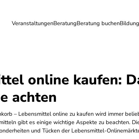
Veranstaltungen
Beratung
Beratung buchen
Bildun
Umwelt
Gesundheit
Energie
Reis
tel online kaufen: D
ie achten
nkorb – Lebensmittel online zu kaufen wird immer beli
itteln gibt es einige wichtige Aspekte zu beachten. Di
sonderheiten und Tücken der Lebensmittel-Onlinemärkt