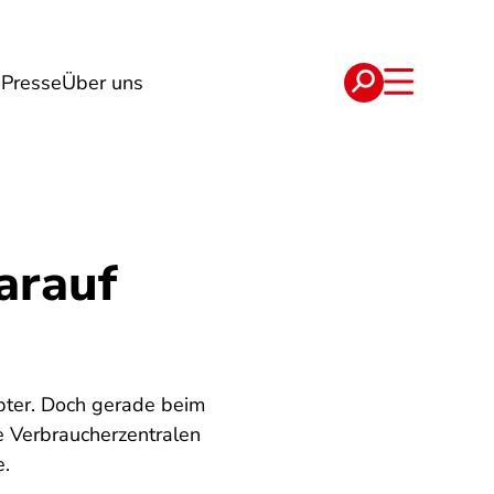
g
Presse
Über uns
e
Verträge
arauf
ebter. Doch gerade beim
e Verbraucherzentralen
e.