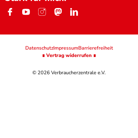
Datenschutz
Impressum
Barrierefreiheit
∎ Vertrag widerrufen ∎
© 2026
Verbraucherzentrale e.V.
@
@