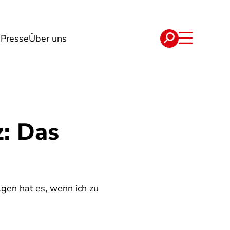
g
Presse
Über uns
e
Verträge
: Das
lgen hat es, wenn ich zu