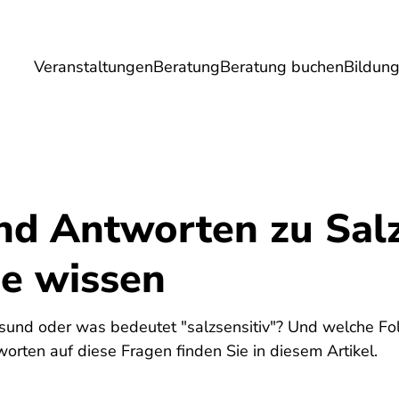
Veranstaltungen
Beratung
Beratung buchen
Bildun
Umwelt
Gesundheit
Energie
Reis
nd Antworten zu Salz
ie wissen
esund oder was bedeutet "salzsensitiv"? Und welche Fo
orten auf diese Fragen finden Sie in diesem Artikel.