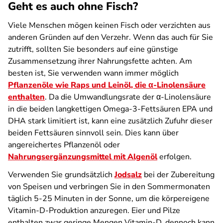
Geht es auch ohne Fisch?
Viele Menschen mögen keinen Fisch oder verzichten aus
anderen Gründen auf den Verzehr. Wenn das auch für Sie
zutrifft, sollten Sie besonders auf eine günstige
Zusammensetzung ihrer Nahrungsfette achten. Am
besten ist, Sie verwenden wann immer möglich
Pflanzenöle wie Raps und Leinöl, die α-Linolensäure
enthalten
. Da die Umwandlungsrate der α-Linolensäure
in die beiden langkettigen Omega-3-Fettsäuren EPA und
DHA stark limitiert ist, kann eine zusätzlich Zufuhr dieser
beiden Fettsäuren sinnvoll sein. Dies kann über
angereichertes Pflanzenöl oder
Nahrungsergänzungsmittel mit Algenöl
erfolgen.
Verwenden Sie grundsätzlich
Jodsalz
bei der Zubereitung
von Speisen und verbringen Sie in den Sommermonaten
täglich 5-25 Minuten in der Sonne, um die körpereigene
Vitamin-D-Produktion anzuregen. Eier und Pilze
enthalten zwar geringe Mengen Vitamin-D, dennoch kann