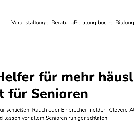
Veranstaltungen
Beratung
Beratung buchen
Bildun
Umwelt
Gesundheit
Energie
Reis
Helfer für mehr häusl
t für Senioren
4
ür schließen, Rauch oder Einbrecher melden: Clevere 
 lassen vor allem Senioren ruhiger schlafen.