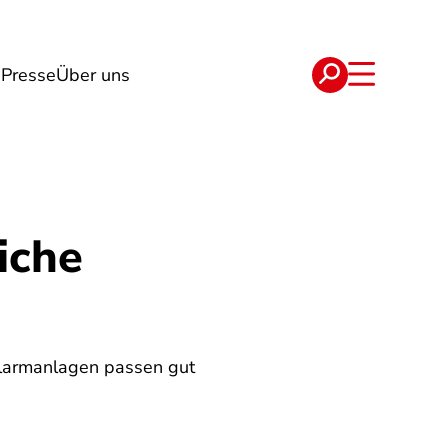
g
Presse
Über uns
e
Verträge
iche
Alarmanlagen passen gut