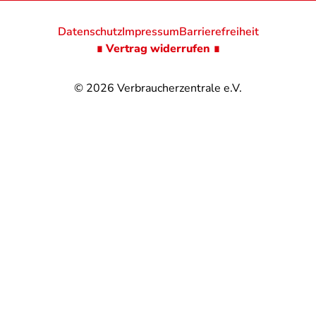
Datenschutz
Impressum
Barrierefreiheit
∎ Vertrag widerrufen ∎
© 2026
Verbraucherzentrale e.V.
@
@